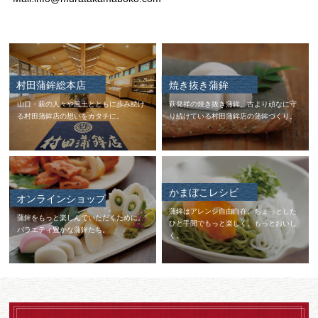
村田蒲鉾総本店
焼き抜き蒲鉾
山口・萩の人々や風土とともに歩み続け
萩発祥の焼き抜き蒲鉾。古より頑なに守
る村田蒲鉾店の想いをカタチに。
り続けている村田蒲鉾店の蒲鉾づくり。
かまぼこレシピ
オンラインショップ
蒲鉾はアレンジ自由自在。ちょっとした
蒲鉾をもっと楽しんでいただくために。
ひと手間でもっと楽しく、もっとおいし
バラエティ豊かな蒲鉾たち。
く。