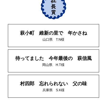
萩小町 維新の里で 年かさね
山口県 T.N様
待ってました 今年最後の 萩信風
岡山県 H.T様
村四郎 忘れられない 父の味
兵庫県 S.K様