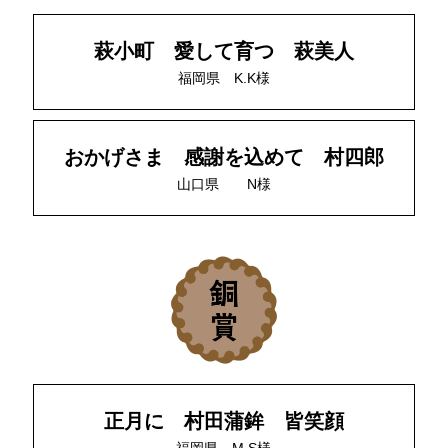
萩小町 愛して育つ 萩美人
福岡県 K.K様
おかげさま 感謝を込めて 村四郎
山口県 N様
正月に 村田蒲鉾 皆笑顔
福岡県 M.S様