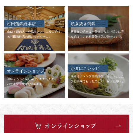
村田蒲鉾総本店
焼き抜き蒲鉾
山口・萩の人々や風土とともに歩み続け
萩発祥の焼き抜き蒲鉾。古より頑なに守
る村田蒲鉾店の想いをカタチに。
り続けている村田蒲鉾店の蒲鉾づくり。
かまぼこレシピ
オンラインショップ
蒲鉾はアレンジ自由自在。ちょっとした
蒲鉾をもっと楽しんでいただくために。
ひと手間でもっと楽しく、もっとおいし
バラエティ豊かな蒲鉾たち。
く。