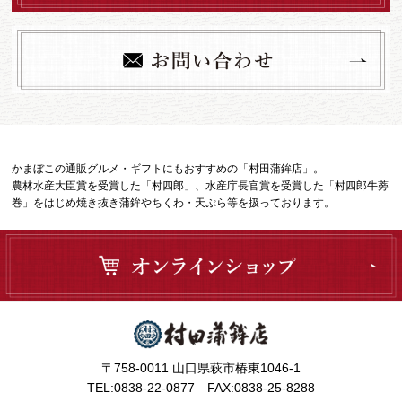
かまぼこの通販グルメ・ギフトにもおすすめの「村田蒲鉾店」。
農林水産大臣賞を受賞した「村四郎」、水産庁長官賞を受賞した「村四郎牛蒡
巻」をはじめ焼き抜き蒲鉾やちくわ・天ぷら等を扱っております。
〒758-0011 山口県萩市椿東1046-1
TEL:0838-22-0877 FAX:0838-25-8288